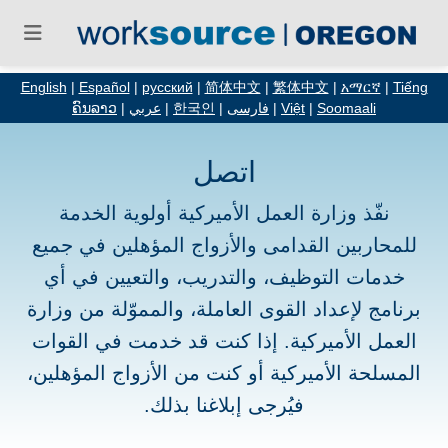
English
|
Español
|
русский
|
简体中文
|
繁体中文
|
አማርኛ
|
Tiếng
Soomaali
|
Việt
|
فارسی
|
한국인
|
عربي
|
ຄົນລາວ
اتصل
نفّذ وزارة العمل الأميركية أولوية الخدمة
للمحاربين القدامى والأزواج المؤهلين في جميع
خدمات التوظيف، والتدريب، والتعيين في أي
برنامج لإعداد القوى العاملة، والمموّلة من وزارة
العمل الأميركية. إذا كنت قد خدمت في القوات
المسلحة الأميركية أو كنت من الأزواج المؤهلين،
فيُرجى إبلاغنا بذلك.