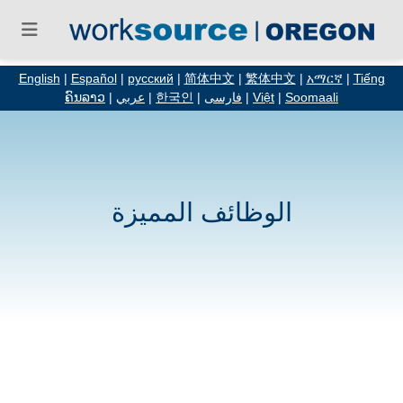
English
|
Español
|
русский
|
简体中文
|
繁体中文
|
አማርኛ
|
Tiếng
Soomaali
|
Việt
|
فارسی
|
한국인
|
عربي
|
ຄົນລາວ
الوظائف المميزة