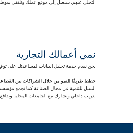
التخلي عنهم. سنصل إلى موقع عملك ونلتقي بموظفيك ونسجلهم في أداة iMatchSkills ونتحدث معهم حول إعاد
نمي أعمالك التجارية
نحن نقدم خدمة
تحليل البيانات
لمساعدتك على توقع ا
خطط طريقًا للنمو من خلال الشراكات بين القطاعا
تدريب داخلي ونشارك مع الجامعات المحلية وندافع 