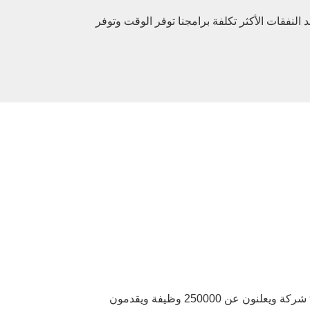
النفقات الأكثر تكلفة برامجنا توفر الوقت وتوفر
إن مؤسسة WorkSource موجودة هنا لمشاركتك في بلوغ النجاح حيث يوفر ممثلو خدمات الأعمال لدينا خدمات إلى 9700 شركة ويعلنون عن 250000 وظيفة ويقدمون