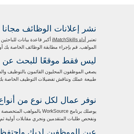
نشر إعلانات الوظائف مجانا
تعتبر
أداة iMatchSkills
أكبر قاعدة بيانات للباحث
المواهب. قم بإجراء مطابقة الوظائف الخاصة بك أو إعداد خ
ليس فقط موقعًا للبحث عن ا
يصغي الموظفون المحليون القائمون بالتوظيف والذ
طبيعة عملك ونناقش تفضيلات التوظيف الخاصة بك ل
نوفر عمال لكل نوع من أنواع
يوصلك برنامج WorkSource 
ونفحص طلبات المتقدمين ونجري مقابلات أولية ث
عين الموظفين لديك واحتفظ