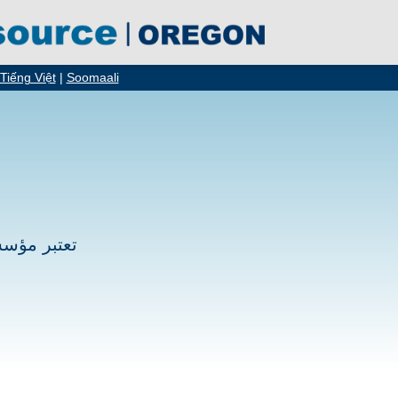
Tiếng Việt
|
Soomaali