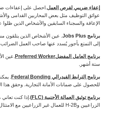
إعفاء ضريبي لفرص العمل
عوائق التوظيف مثل بعض المحاربين القدامى والأشخ
الإعاقة والسجناء السابقين والأشخاص الذين ظلوا 
برنامج
Jobs Plus
. عين الأشخاص الذين يتلقون مس
إلى التمتع بأجور يُسدد عنها صاحب العمل الضرائب
برنامج العامل المفضل
Preferred Worker
.عين ال
ستة أشهر.
برنامج الترابط الفيدرالي
Federal Bonding
للحصول على ضمانات الأمانة التجارية. وحقق هذا البرنامج الذي
برنامج توثيق العمالة الأجنبية (
FLC
)
الزراعيين وH-2B للعمال غير الزراعيين مع الامتثال للمتطلبات ذات الصلة.