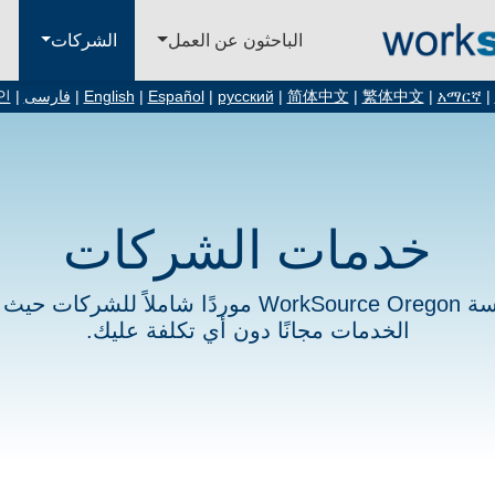
الباحثون عن العمل
الشركات
ا
|
አማርኛ
|
繁体中文
|
简体中文
|
русский
|
Español
|
English
|
فارسی
|
인
خدمات الشركات
تعتبر مؤسسة WorkSource Oregon موردًا شاملاً للشر
الخدمات مجانًا دون أي تكلفة عليك.