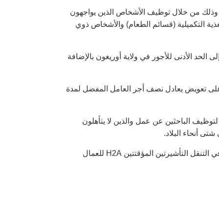
دولار إلى 9600 دولار عن كل حالة توظيف وذلك من خلال توظيف الأشخاص الذين يواجهون
ذية التكميلية (قسائم الطعام) والأشخاص ذوي
الحد الأدنى للأجور في ولاية أوريغون بالإضافة
 على تعويض يعادل نصف أجر العامل المفضل لمدة
 دولار من دون تكلفة كحافز لتوظيف الباحثين عن عمل والذين لا يتأهلون
.إذا كنت تعاني من نقص في العمال، فيمكن أن يساعدك برنامج توثيق العمالة الأجنبية في التنقل التأشيرتين المؤقتتين H2A للعمال