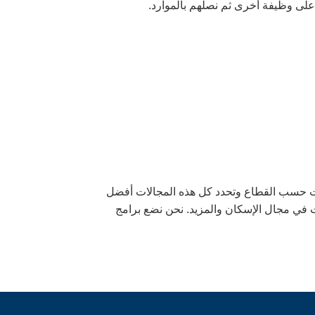
سسة WorkSource لدينا الشركات حسب القطاع وتحدد كل هذه المجالات أفضل
تصادية والمتعاقدين والسلطات في مجال الإسكان والمزيد. نحن نضع برامج