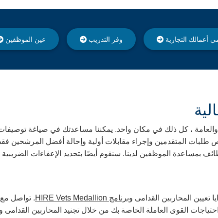
ي أعمالك التجارية
وفر التدريب
عين الموظفين
لية
 بالمواهب المتخصصة والعامة ، كل ذلك في مكان واحد. يمكننا مساعدتك في صياغة
 طلبات المتقدمين وإجراء مقابلات أولية وإحالة أفضل المرشحين فق
إحالة على القوائم الوظائف بمساعدة الموظفين لدينا. سنقوم أيضًا بتحديد الإعفاءات 
 تعيين المحاربين القدامى و
برنامج HIRE Vets Medallion
. تواصل مع 
حتياجات القوى العاملة الخاصة بك من خلال تجنيد المحاربين القدامى و