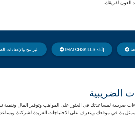
نا
[أداة IMATCHSKILLS
البرامج والإعفاءات الض
ت الضريبية
WorkSource Oreg برامج وإعفاءات ضريبية لمساعدتك في العثور على المواهب وتوفير 
مثل بك في موقعك ويتعرف على الاحتياجات الفريدة لشركتك ويساعدك