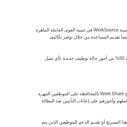
يمكن أن يمثل التدريب أحد النفقات الأكثر تكلفة في مجال النفقات على الأفراد، وبالرغم من ذلك، فيمكن أن تساعدك مؤسسة WorkSource في تنمية القوى العاملة الماهرة
أيضا تقديم المساعدة من خلال توفير تكاليف
وفر المال مع برنامج التدريب أثناء العمل عن طريق الحصول على تعويض يصل إلى نسبة 50% من أجور حالة توظيف جديدة (أي يصل
تجنب تسريح العمالة وحافظ على المواهب أثناء الانخفاض المؤقت للنشاط التجاري. يسمح لك برنامج Work Share بالمحافظة على الموظفين المهرة
لهم وأجورهم على إعانات التأمين ضد البطالة
ا التسريح أو تقديم الدعم للموظفين الذين يتم