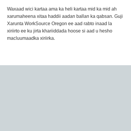
Waxaad wici kartaa ama ka heli kartaa mid ka mid ah
xarumaheena xitaa haddii aadan ballan ka qabsan. Guji
Xarunta WorkSource Oregon ee aad rabto inaad la
xiriirto ee ku jirta khariiddada hoose si aad u hesho
macluumaadka xiriirka.