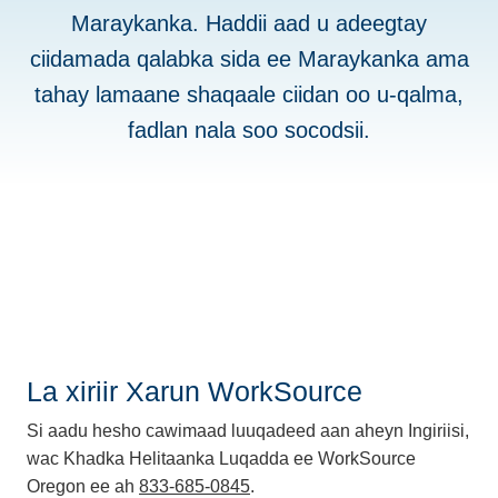
Maraykanka. Haddii aad u adeegtay
ciidamada qalabka sida ee Maraykanka ama
tahay lamaane shaqaale ciidan oo u-qalma,
fadlan nala soo socodsii.
La xiriir Xarun WorkSource
Si aadu hesho cawimaad luuqadeed aan aheyn Ingiriisi,
wac Khadka Helitaanka Luqadda ee WorkSource
Oregon ee ah
833-685-0845
.