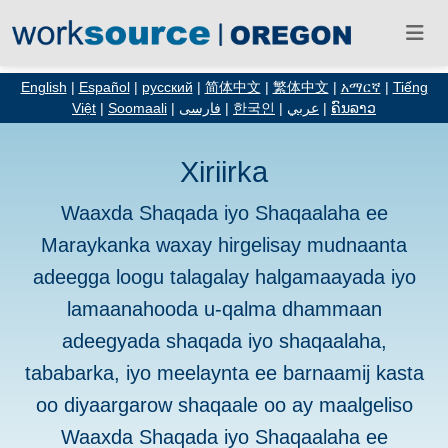
English
|
Español
|
русский
|
简体中文
|
繁体中文
|
አማርኛ
|
Tiếng
Việt
|
Soomaali
|
فارسی
|
한국인
|
عربي
|
ຄົນລາວ
Xiriirka
Waaxda Shaqada iyo Shaqaalaha ee
Maraykanka waxay hirgelisay mudnaanta
adeegga loogu talagalay halgamaayada iyo
lamaanahooda u-qalma dhammaan
adeegyada shaqada iyo shaqaalaha,
tababarka, iyo meelaynta ee barnaamij kasta
oo diyaargarow shaqaale oo ay maalgeliso
Waaxda Shaqada iyo Shaqaalaha ee