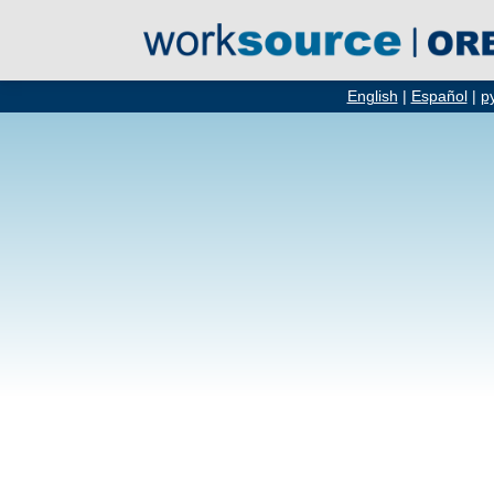
English
|
Español
|
р