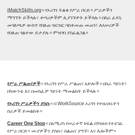
iMatchSkills.org
። የኦሪገን ትልቁ የሥራ ቦርድ። ሥራዎችን
ማግኘት ይችላሉ፣ ቀጣሪዎችም ሊያገኙዎት ይችላሉ። በስራ ፈላጊ
መገለጫዎ ውስጥ የበለጠ ዝርዝር ባስቀመጡ መጠን፣ ለአሠሪዎች
የበለጠ ጎልተው ይታያሉ። ምዝገባ ያስፈልጋል።
የሥራ
ሥልጠናዎች
። የኦሪገን የሥራ ሥልጠና እድሎች። በስራ ዓይነት፣
በካውንቲ እና በመክፈቻ ዓይነት ማመልከት ይችላሉ።
የኦሪገን
ሥራዎችን
ያስሱ
። በ WorkSource ኦሪገን የተዘረዘሩትን
ስራዎች ይመልከቱ።
Career One Stop
። በአሜሪካ የሠራተኛ ክፍል በገንዘብ የተደገፈ
የሥራ ቦርድ። ሙያዎችን ያስሱ፣ ስልጠና ያግኙ፣ እና ሌሎችም።