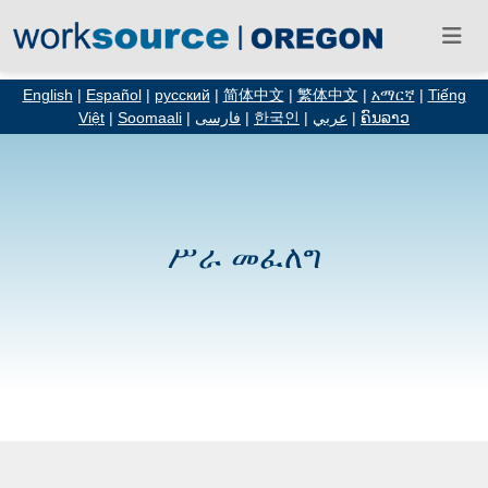
English
|
Español
|
русский
|
简体中文
|
繁体中文
|
አማርኛ
|
Tiếng
Việt
|
Soomaali
|
فارسی
|
한국인
|
عربي
|
ຄົນລາວ
ሥራ መፈለግ