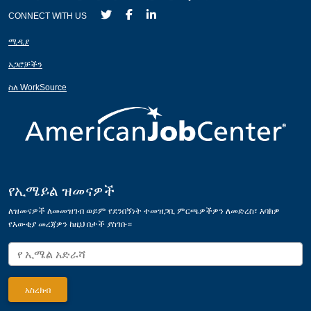
CONNECT WITH US
ሚዲያ
አጋሮቻችን
ስለ WorkSource
የኢሜይል ዝመናዎች
ለዝመናዎች ለመመዝገብ ወይም የደንበኝነት ተመዝጋቢ ምርጫዎችዎን ለመድረስ፣ እባክዎ
የእውቂያ መረጃዎን ከዚህ በታች ያስገቡ።