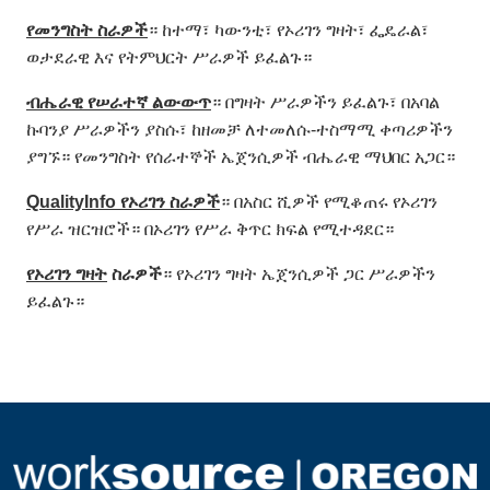
የመንግስት
ስራዎች
። ከተማ፣ ካውንቲ፣ የኦሪገን ግዛት፣ ፌዴራል፣
ወታደራዊ እና የትምህርት ሥራዎች ይፈልጉ።
ብሔራዊ
የሠራተኛ
ልውውጥ
። በግዛት ሥራዎችን ይፈልጉ፣ በአባል
ኩባንያ ሥራዎችን ያስሱ፣ ከዘመቻ ለተመለሱ-ተስማሚ ቀጣሪዎችን
ያግኙ። የመንግስት የሰራተኞች ኤጀንሲዎች ብሔራዊ ማህበር አጋር።
QualityInfo
የኦሪገን
ስራዎች
። በአስር ሺዎች የሚቆጠሩ የኦሪገን
የሥራ ዝርዝሮች። በኦሪገን የሥራ ቅጥር ክፍል የሚተዳደር።
የኦሪገን
ግዛት
ስራዎች
። የኦሪገን ግዛት ኤጀንሲዎች ጋር ሥራዎችን
ይፈልጉ።